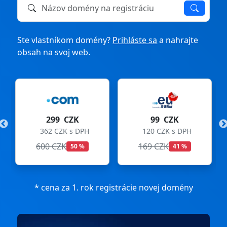
Názov domény na registráciu alebo prevod
Ste vlastníkom domény?
Prihláste sa
a nahrajte
obsah na svoj web.
299 CZK
99 CZK
362 CZK s DPH
120 CZK s DPH
600 CZK
169 CZK
50 %
41 %
* cena za 1. rok registrácie novej domény