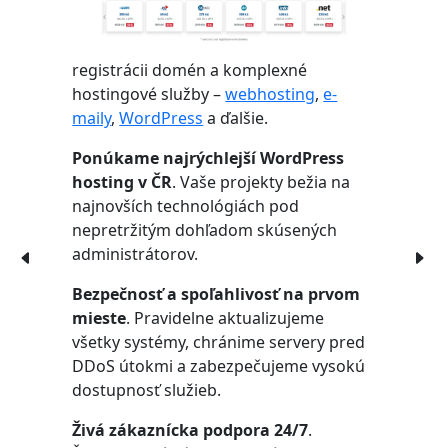
registrácii domén a komplexné
hostingové služby –
webhosting
,
e-
maily
,
WordPress
a ďalšie.
Ponúkame najrýchlejší WordPress
hosting v ČR
. Vaše projekty bežia na
najnovších technológiách pod
nepretržitým dohľadom skúsených
administrátorov.
Bezpečnosť a spoľahlivosť na prvom
mieste
. Pravidelne aktualizujeme
všetky systémy, chránime servery pred
DDoS útokmi a zabezpečujeme vysokú
dostupnosť služieb.
Živá zákaznícka podpora 24/7
.