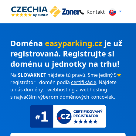
Kontakt
Doména
easyparking.cz
je už
registrovaná. Registrujte si
doménu u jednotky na trhu!
Na
SLOVAKNET
nájdete tú pravú. Sme jediný 5
★
registrátor domén podľa
certifikácie
. Nájdete
u nás
domény
,
webhosting
a
webhosting
s najväčším výberom
doménových koncoviek
.